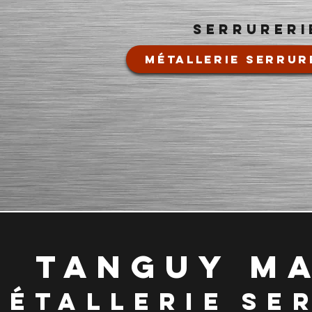
serrureri
MÉTALLERIE SERRUR
tanguy
M
métallerie
se