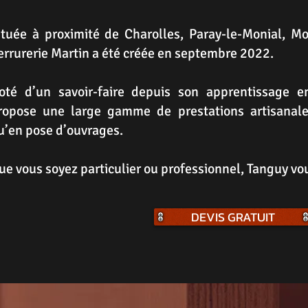
ituée à proximité de Charolles, Paray-le-Monial, Mo
errurerie Martin a été créée en septembre 2022.
oté d’un savoir-faire depuis son apprentissage e
ropose une large gamme de prestations artisanales
u’en pose d’ouvrages.
ue vous soyez particulier ou professionnel, Tanguy vo
DEVIS GRATUIT