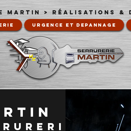
e martin > RéALISATIONS &
ERIE
URGENCE ET DEPANNAGE
artin
rrurerie